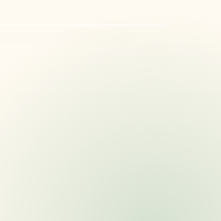
Producto fresco
Selección y calidad

🍏