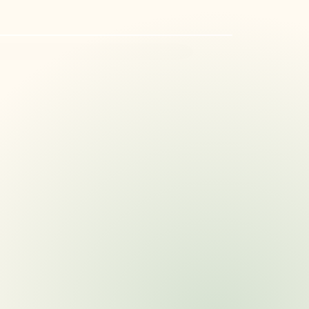
Producto fresco
Selección y calidad

🍏